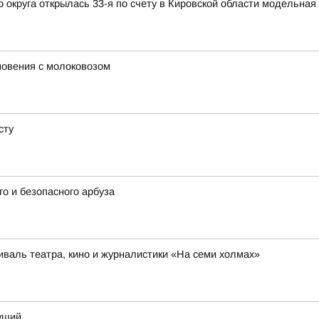
округа открылась 33-я по счету в Кировской области модельная
новения с молоковозом
сту
о и безопасного арбуза
иваль театра, кино и журналистики «На семи холмах»
дущий