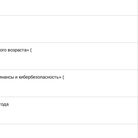
го возраста» (
нансы и кибербезопасность» (
года