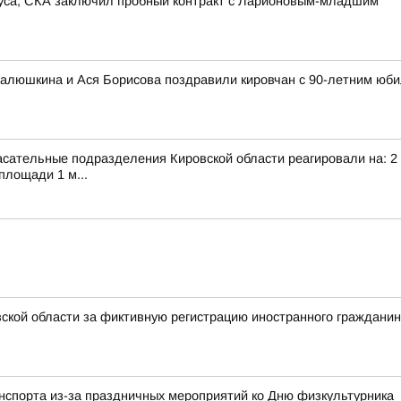
иуса, СКА заключил пробный контракт с Ларионовым-младшим
алюшкина и Ася Борисова поздравили кировчан с 90-летним юби
сательные подразделения Кировской области реагировали на: 2 т
площади 1 м...
ской области за фиктивную регистрацию иностранного граждани
анспорта из-за праздничных мероприятий ко Дню физкультурника