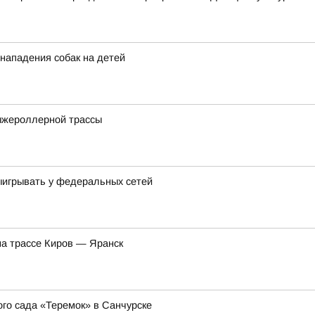
 нападения собак на детей
ыжероллерной трассы
выигрывать у федеральных сетей
на трассе Киров — Яранск
о сада «Теремок» в Санчурске