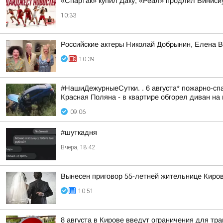
«Спартак» купил Даку, «Реал» продлил Винис
10:33
Российские актеры Николай Добрынин, Елена В
10:39
#НашиДежурныеСутки. . 6 августа* пожарно-спа
Красная Поляна - в квартире обгорел диван на 
09:06
#шуткадня
Вчера, 18:42
Вынесен приговор 55-летней жительнице Киров
10:51
8 августа в Кирове введут ограничения для тр