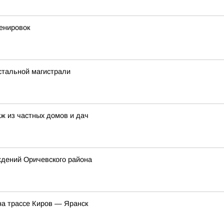
енировок
стальной магистрали
ж из частных домов и дач
ждений Оричевского района
на трассе Киров — Яранск