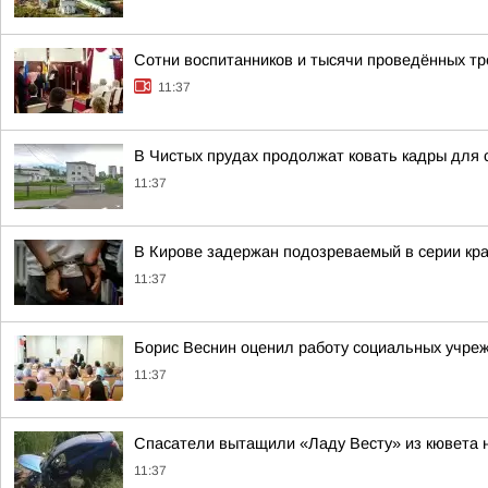
Сотни воспитанников и тысячи проведённых тр
11:37
В Чистых прудах продолжат ковать кадры для 
11:37
В Кирове задержан подозреваемый в серии кра
11:37
Борис Веснин оценил работу социальных учре
11:37
Спасатели вытащили «Ладу Весту» из кювета 
11:37