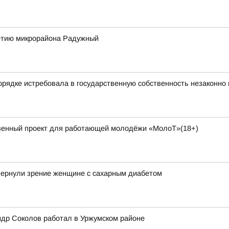
летию микрорайона Радужный
порядке истребовала в государственную собственность незаконн
венный проект для работающей молодёжи «МолоТ»(18+)
 вернули зрение женщине с сахарным диабетом
ндр Соколов работал в Уржумском районе