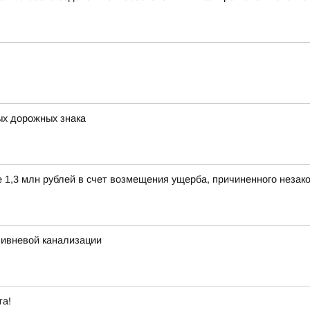
ых дорожных знака
е 1,3 млн рублей в счет возмещения ущерба, причиненного незак
ливневой канализации
та!