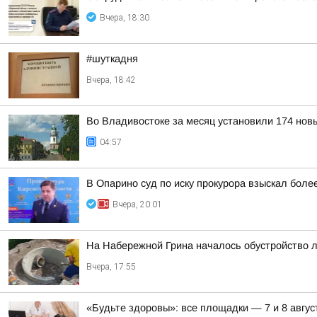
Вчера, 18:30
#шуткадня
Вчера, 18:42
Во Владивостоке за месяц установили 174 нов
04:57
В Опарино суд по иску прокурора взыскал боле
Вчера, 20:01
На Набережной Грина началось обустройство 
Вчера, 17:55
«Будьте здоровы»: все площадки — 7 и 8 авгус