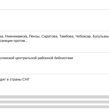
ова, Нижнекамска, Пензы, Саратова, Тамбова, Чебоксар, Бугульм
анкции против...
олинской центральной районной библиотеки
одит в страны СНГ