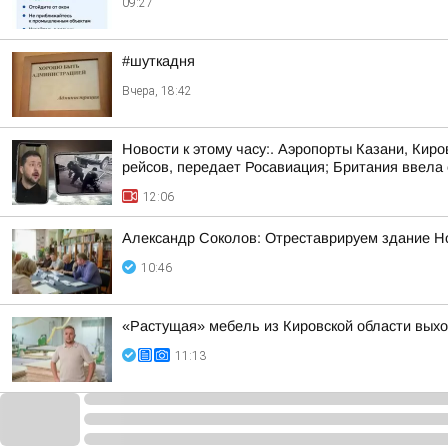
09:27
#шуткадня
Вчера, 18:42
Новости к этому часу:. Аэропорты Казани, Кир
рейсов, передает Росавиация; Британия ввела с
12:06
Александр Соколов: Отреставрируем здание Н
10:46
«Растущая» мебель из Кировской области вых
11:13