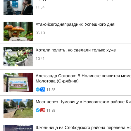
11:54
#такойсегодняпраздник. Успешного дня!
08:10
Хотели полить, но сделали только хуже
10:41
Александр Соколов: В Нолинске появится мем
Молотова (Скрябина)
11:58
Мост через Чумовицу в Нововятском районе К
11:38
Школьница из Слободского района перевела м