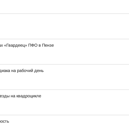
ах «Гвардеец» ПФО в Пензе
диака на рабочий день
езды на квадроцикле
ность