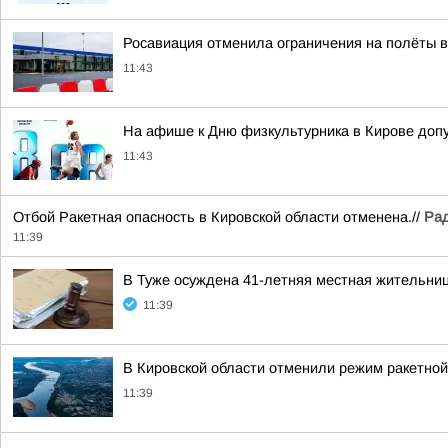
Росавиация отменила ограничения на полёты в
11:43
На афише к Дню физкультурника в Кирове допу
11:43
Отбой Ракетная опасность в Кировской области отменена.//
Рад
11:39
В Туже осуждена 41-летняя местная жительниц
11:39
В Кировской области отменили режим ракетной
11:39