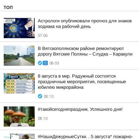
ТОП
Астрологи опубликовали прогноз для знаков
зодиака на рабочий день
07:06
В Вятскополянском районе ремонтируют
дорогу Вятские Поляны – Слудка – Каракули
08:03
8 августа в мкр. Радужный состоятся
праздничные мероприятия, посвященные
юбилею микрорайона
08:10
#такойсегодняпраздник. Успешного дня!
08:10
#НашиДежурныеСутки. . 5 августа* пожарно-