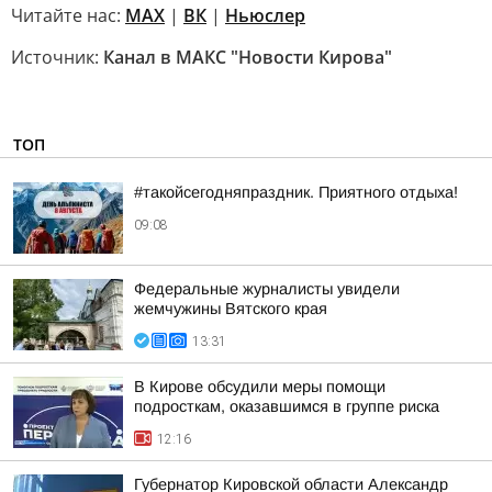
Читайте нас:
MAX
|
ВК
|
Ньюслер
Источник:
Канал в МАКС "Новости Кирова"
ТОП
#такойсегодняпраздник. Приятного отдыха!
09:08
Федеральные журналисты увидели
жемчужины Вятского края
13:31
В Кирове обсудили меры помощи
подросткам, оказавшимся в группе риска
12:16
Губернатор Кировской области Александр