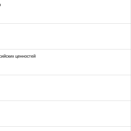
я
сийских ценностей