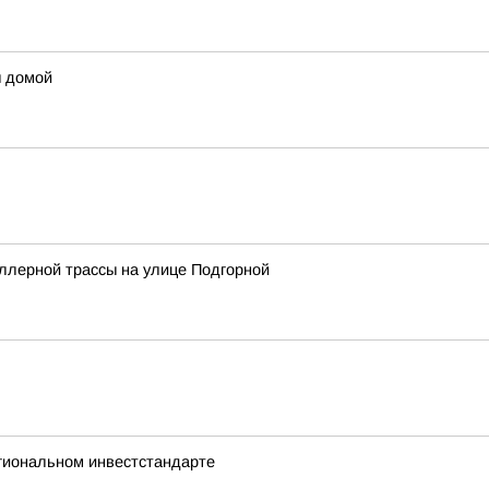
ы домой
ллерной трассы на улице Подгорной
гиональном инвестстандарте