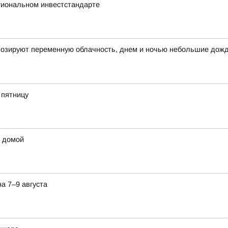
гиональном инвестстандарте
огнозируют переменную облачность, днем и ночью небольшие дож
 пятницу
ы домой
а 7–9 августа