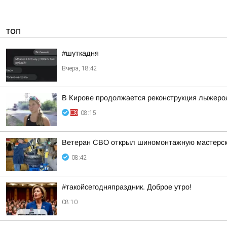
ТОП
#шуткадня
Вчера, 18:42
В Кирове продолжается реконструкция лыжеро
08:15
Ветеран СВО открыл шиномонтажную мастерс
08:42
#такойсегодняпраздник. Доброе утро!
08:10