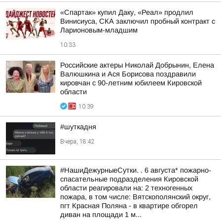
«Спартак» купил Даку, «Реал» продлил
Винисиуса, СКА заключил пробный контракт с
Ларионовым-младшим
10:33
Российские актеры Николай Добрынин, Елена
Валюшкина и Ася Борисова поздравили
кировчан с 90-летним юбилеем Кировской
области
10:39
#шуткадня
Вчера, 18:42
#НашиДежурныеСутки. . 6 августа* пожарно-
спасательные подразделения Кировской
области реагировали на: 2 техногенных
пожара, в том числе: Вятскополянский округ,
пгт Красная Поляна - в квартире обгорел
диван на площади 1 м...