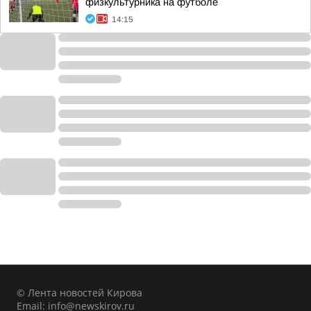
физкультурника на футболе
14:15
© Лента новостей Кирова
Email:
info@newskirov.ru