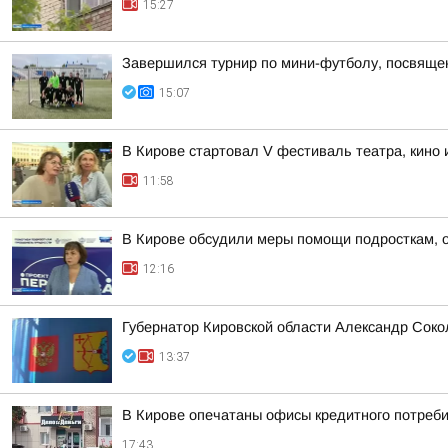
15:27
Завершился турнир по мини-футболу, посвяще
15:07
В Кирове стартовал V фестиваль театра, кино
11:58
В Кирове обсудили меры помощи подросткам, о
12:16
Губернатор Кировской области Александр Соко
13:37
В Кирове опечатаны офисы кредитного потреби
17:43