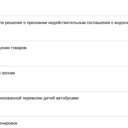
ле решение о признании недействительным соглашения о водос
дении товаров
к грозам
анизованной перевозки детей автобусами
енировок