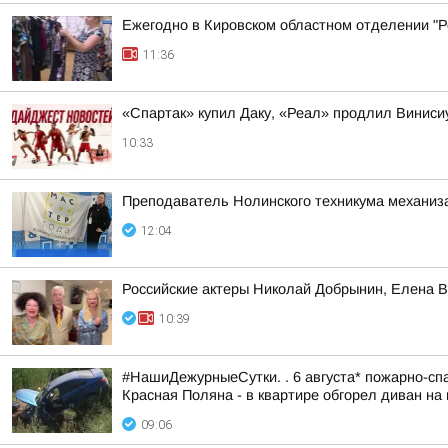
Ежегодно в Кировском областном отделении "Ро
11:36
«Спартак» купил Даку, «Реал» продлил Винис
10:33
Преподаватель Нолинского техникума механизац
12:04
Российские актеры Николай Добрынин, Елена В
10:39
#НашиДежурныеСутки. . 6 августа* пожарно-спа
Красная Поляна - в квартире обгорел диван на 
09:06