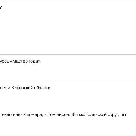
а"
курса «Мастер года»
леем Кировской области
ехногенных пожара, в том числе: Вятскополянский округ, пгт