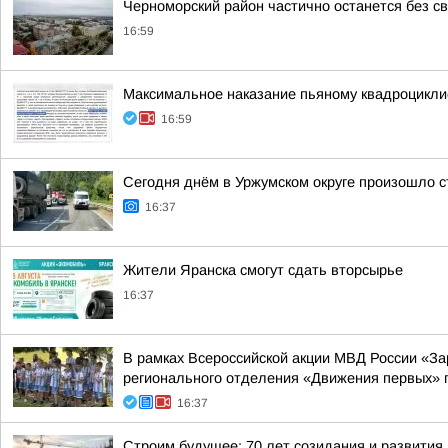
Черноморский район частично останется без св
16:59
Максимальное наказание пьяному квадроцикли
16:59
Сегодня днём в Уржумском округе произошло с
16:37
Жители Яранска смогут сдать вторсырье
16:37
В рамках Всероссийской акции МВД России «З
регионального отделения «Движения первых» п
16:37
Строим будущее: 70 лет созидания и развития