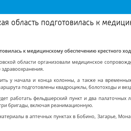
кая область подготовилась к медиц
отовилась к медицинскому обеспечению крестного ход
ровской области организовали медицинское сопровожде
е здравоохранения.
ить у начала и конца колонны, а также на временных
маршрута подготовлены квадроциклы, болотоходы и вез
удет работать фельдшерский пункт и два палаточных л
у три бригады, включая реанимационную.
материалы в аптечных пунктах в Бобино, Загарье, Мо