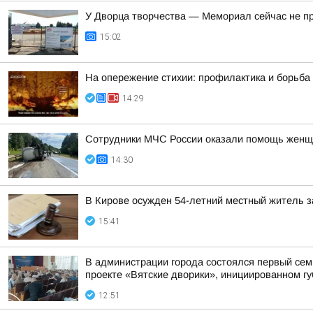
У Дворца творчества — Мемориал сейчас не п
15:02
На опережение стихии: профилактика и борьба
14:29
Сотрудники МЧС России оказали помощь женщ
14:30
В Кирове осужден 54-летний местный житель з
15:41
В администрации города состоялся первый сем
проекте «Вятские дворики», инициированном г
12:51