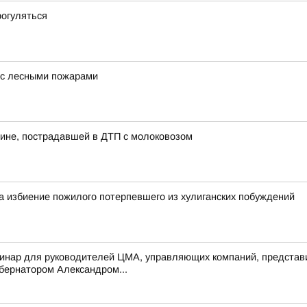
рогуляться
 с лесными пожарами
ине, пострадавшей в ДТП с молоковозом
а избиение пожилого потерпевшего из хулиганских побуждений
инар для руководителей ЦМА, управляющих компаний, представи
убернатором Александром...