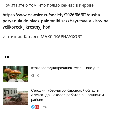
Почитайте о том, что прямо сейчас в Кирове:
https://www.newsler.ru/society/2026/06/02/dusha-
potyanula-do-slyoz-palomniki-sezzhayutsya-v-kirov-na-
velikoreckij-krestnyj-hod
Источник:
Канал в МАКС "КАРНАУХОВ"
ТОП
#такойсегодняпраздник. Успешного дня!
08:10
Сегодня губернатор Кировской области
Александр Соколов работал в Нолинском
районе
17:40