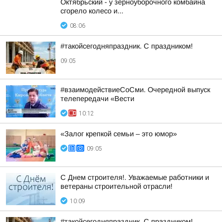
Октябрьский - у зерноуборочного комбайна
сгорело колесо и...
08:06
#такойсегодняпраздник. С праздником!
09:05
#взаимодействиеСоСми. Очередной выпуск
телепередачи «Вести
10:12
«Залог крепкой семьи – это юмор»
09:05
С Днем строителя!. Уважаемые работники и
ветераны строительной отрасли!
10:09
#такойсегодняпраздник. С праздником!