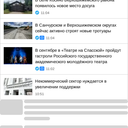
В селе Косино Верхошижемского района
появилось новое место досуга
11:04
В Санчурском и Верхошижемском округах
сейчас активно строят новые тротуары
11:04
В сентябре в «Театре на Спасской» пройдут
гастроли Российского государственного
академического молодёжного театра
11:02
Некоммерческий сектор нуждается в
увеличении поддержки
10:51