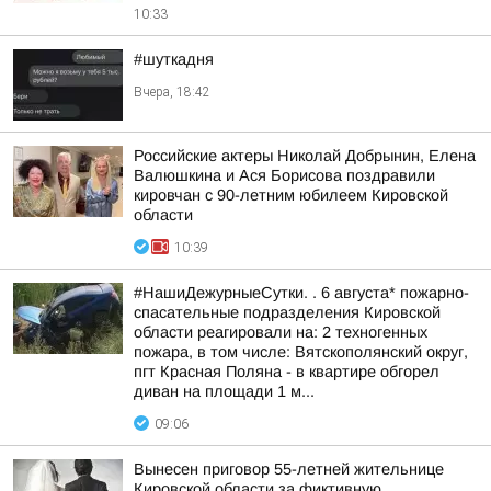
10:33
#шуткадня
Вчера, 18:42
Российские актеры Николай Добрынин, Елена
Валюшкина и Ася Борисова поздравили
кировчан с 90-летним юбилеем Кировской
области
10:39
#НашиДежурныеСутки. . 6 августа* пожарно-
спасательные подразделения Кировской
области реагировали на: 2 техногенных
пожара, в том числе: Вятскополянский округ,
пгт Красная Поляна - в квартире обгорел
диван на площади 1 м...
09:06
Вынесен приговор 55-летней жительнице
Кировской области за фиктивную