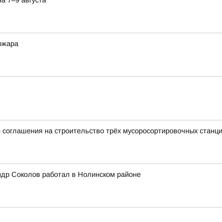
а 7–9 августа
ожара
 соглашения на строительство трёх мусоросортировочных станц
ндр Соколов работал в Нолинском районе