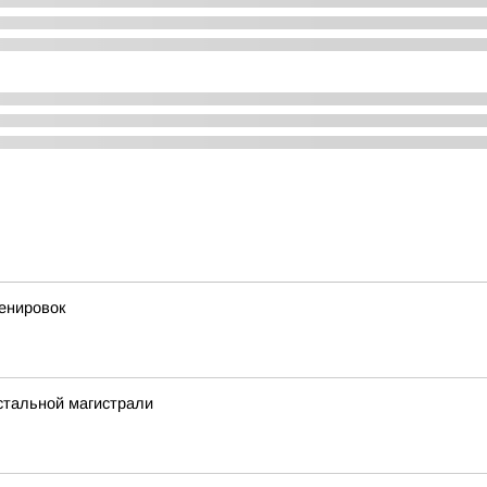
енировок
стальной магистрали