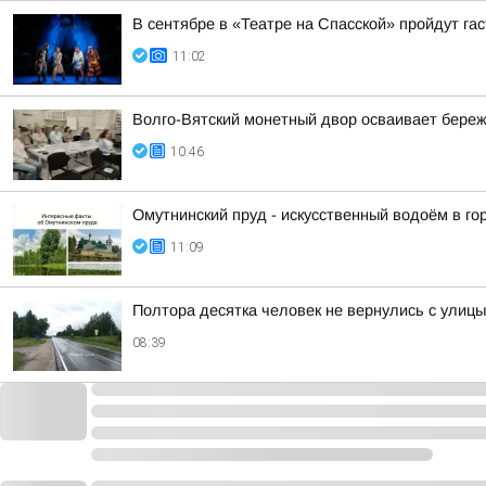
В сентябре в «Театре на Спасской» пройдут га
11:02
Волго-Вятский монетный двор осваивает бере
10:46
Омутнинский пруд - искусственный водоём в го
11:09
Полтора десятка человек не вернулись с улиц
08:39