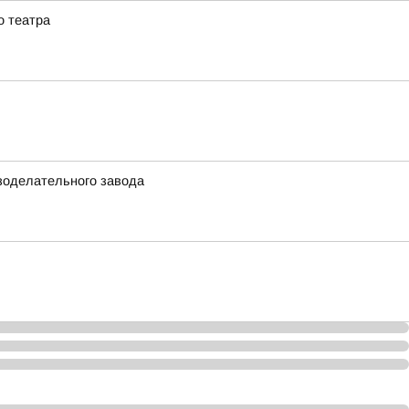
о театра
езоделательного завода