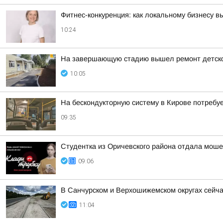
Фитнес-конкуренция: как локальному бизнесу 
10:24
На завершающую стадию вышел ремонт детског
10:05
На бескондукторную систему в Кирове потребуе
09:35
Студентка из Оричевского района отдала моше
09:06
В Санчурском и Верхошижемском округах сейча
11:04