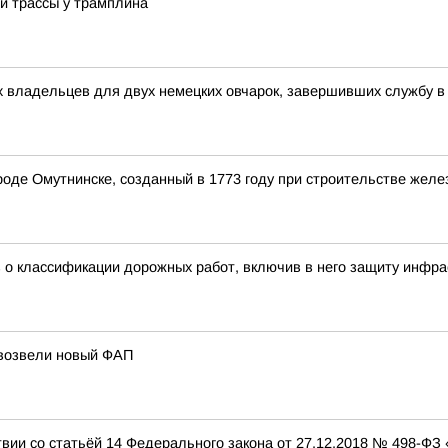
й трассы у трамплина
 владельцев для двух немецких овчарок, завершивших службу в
ороде Омутнинске, созданный в 1773 году при строительстве жел
з о классификации дорожных работ, включив в него защиту инфр
 возвели новый ФАП
твии со статьёй 14 Федерального закона от 27.12.2018 № 498-ФЗ