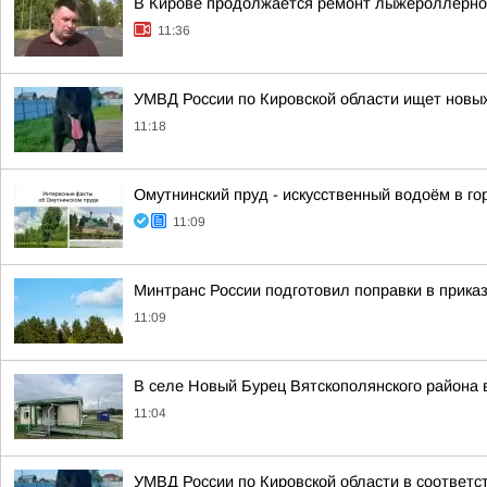
В Кирове продолжается ремонт лыжероллерно
11:36
УМВД России по Кировской области ищет новых
11:18
Омутнинский пруд - искусственный водоём в г
11:09
Минтранс России подготовил поправки в прика
11:09
В селе Новый Бурец Вятскополянского района
11:04
УМВД России по Кировской области в соответс