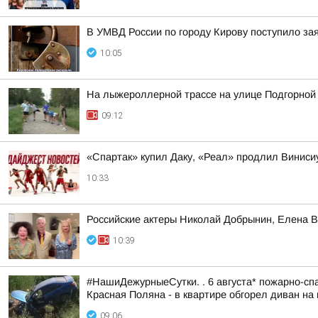
В УМВД России по городу Кирову поступило за
10:05
На лыжероллерной трассе на улице Подгорной
09:12
«Спартак» купил Даку, «Реал» продлил Винис
10:33
Российские актеры Николай Добрынин, Елена В
10:39
#НашиДежурныеСутки. . 6 августа* пожарно-спа
Красная Поляна - в квартире обгорел диван на 
09:06