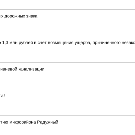
ых дорожных знака
е 1,3 млн рублей в счет возмещения ущерба, причиненного незак
ливневой канализации
та!
летию микрорайона Радужный