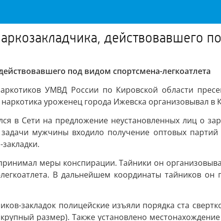
аркозакладчика, действовавшего п
действовавшего под видом спортсмена-легкоатлета
аркотиков УМВД России по Кировской области пресе
а наркотика уроженец города Ижевска организовывал в 
лся в Сети на предложение неустановленных лиц о зар
 В задачи мужчины входило получение оптовых партий
-закладки.
принимал меры конспирации. Тайники он организовывал 
-легкоатлета. В дальнейшем координаты тайников он п
ников-закладок полицейские изъяли порядка ста сверт
(крупный размер). Также установлено местонахождение 