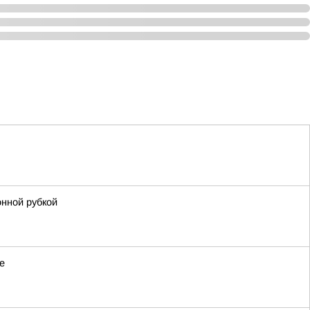
онной рубкой
е