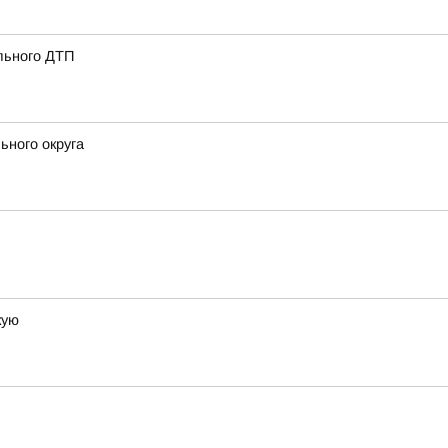
льного ДТП
ьного округа
кую