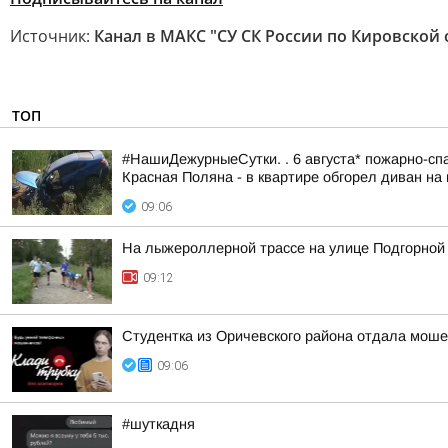
Источник:
Канал в МАКС "СУ СК России по Кировской 
ТОП
#НашиДежурныеСутки. . 6 августа* пожарно-спа
Красная Поляна - в квартире обгорел диван на 
09:06
На лыжероллерной трассе на улице Подгорной
09:12
Студентка из Оричевского района отдала моше
09:06
#шуткадня