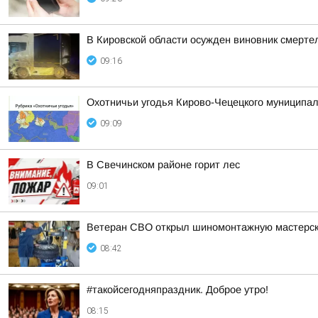
В Кировской области осужден виновник смерте
09:16
Охотничьи угодья Кирово-Чецецкого муниципал
09:09
В Свечинском районе горит лес
09:01
Ветеран СВО открыл шиномонтажную мастерс
08:42
#такойсегодняпраздник. Доброе утро!
08:15