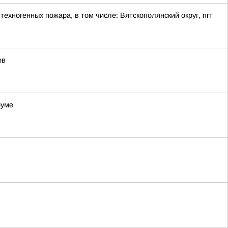
ехногенных пожара, в том числе: Вятскополянский округ, пгт
ов
руме