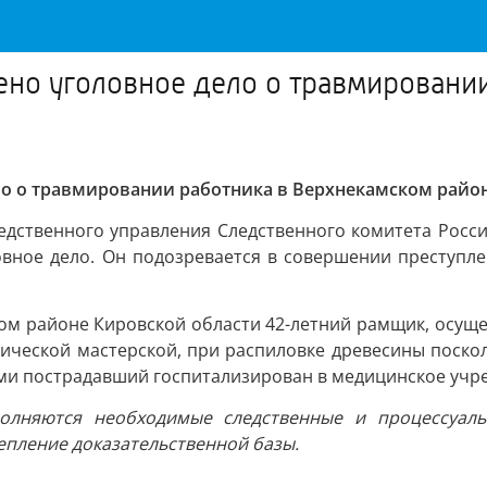
но уголовное дело о травмировани
ло о травмировании работника в Верхнекамском райо
едственного управления Следственного комитета Росс
вное дело. Он подозревается в совершении преступл
ском районе Кировской области 42-летний рамщик, осущ
ческой мастерской, при распиловке древесины посколь
ми пострадавший госпитализирован в медицинское учр
олняются необходимые следственные и процессуальн
репление доказательственной базы.