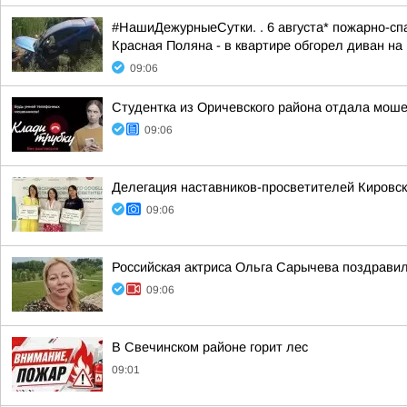
#НашиДежурныеСутки. . 6 августа* пожарно-спа
Красная Поляна - в квартире обгорел диван на 
09:06
Студентка из Оричевского района отдала моше
09:06
Делегация наставников-просветителей Кировск
09:06
Российская актриса Ольга Сарычева поздравил
09:06
В Свечинском районе горит лес
09:01