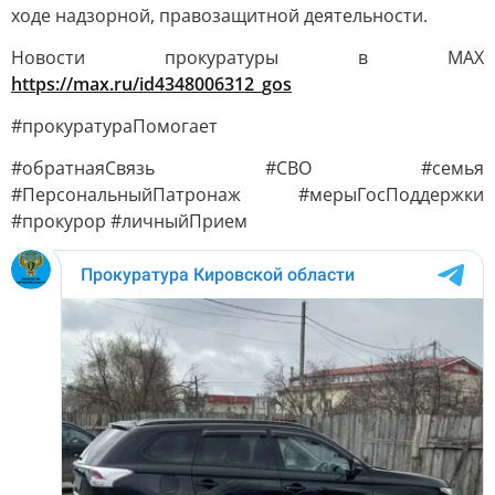
ходе надзорной, правозащитной деятельности.
Новости прокуратуры в МАХ
https://max.ru/id4348006312_gos
#прокуратураПомогает
#обратнаяСвязь #СВО #семья
#ПерсональныйПатронаж #мерыГосПоддержки
#прокурор #личныйПрием