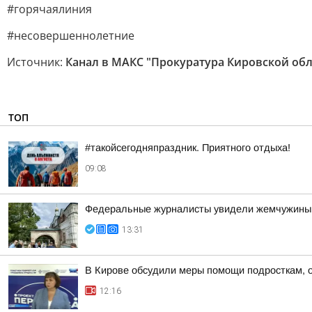
#горячаялиния
#несовершеннолетние
Источник:
Канал в МАКС "Прокуратура Кировской обл
ТОП
#такойсегодняпраздник. Приятного отдыха!
09:08
Федеральные журналисты увидели жемчужины 
13:31
В Кирове обсудили меры помощи подросткам, о
12:16