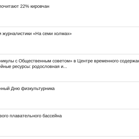
почитают 22% кировчан
 и журналистики «На семи холмах»
аникулы с Общественным советом» в Центре временного содер
ные ресурсы: родословная и...
нный Дню физкультурника
вого плавательного бассейна