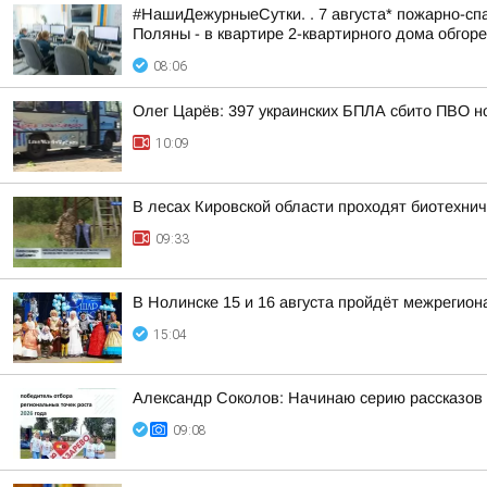
#НашиДежурныеСутки. . 7 августа* пожарно-спа
Поляны - в квартире 2-квартирного дома обгоре
08:06
Олег Царёв: 397 украинских БПЛА сбито ПВО н
10:09
В лесах Кировской области проходят биотехни
09:33
В Нолинске 15 и 16 августа пройдёт межрегио
15:04
Александр Соколов: Начинаю серию рассказов 
09:08