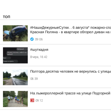
ТОП
#НашиДежурныеСутки. . 6 августа* пожарно-спа
Красная Поляна - в квартире обгорел диван на 
09:06
#шуткадня
Вчера, 18:42
Полтора десятка человек не вернулись с улиц
08:39
На лыжероллерной трассе на улице Подгорной
09:12