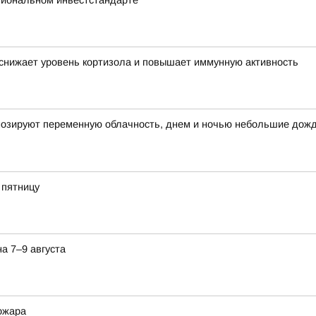
гиональном инвестстандарте
 снижает уровень кортизола и повышает иммунную активность
огнозируют переменную облачность, днем и ночью небольшие дож
 пятницу
а 7–9 августа
ожара