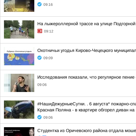
09:16
На лыжероллерной трассе на улице Подгорной
09:12
Охотничьи угодья Кирово-Чецецкого муниципал
09:09
Исследования показали, что регулярное пение
09:06
#НашиДежурныеСутки. . 6 августа* пожарно-спа
Красная Поляна - в квартире обгорел диван на 
09:06
Студентка из Оричевского района отдала моше