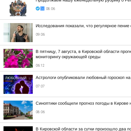
Продолжаем нашу еженедельную рубрику о Ре
08:06
Исследования показали, что регулярное пение
09:06
В пятницу, 7 августа, в Кировской области пр
мониторингу окружающей среды
06:12
Астрологи опубликовали любовный гороскоп на
07:07
Синоптики сообщили прогноз погоды в Кирове н
08:06
В Кировской области за сутки произошло два п