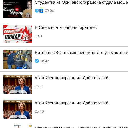
Студентка из Оричевского района отдала моше
09:06
В Свечинском районе горит лес
09:01
Ветеран СВО открыл шиномонтажную мастерс
08:42
#такойсегодняпраздник. Доброе утро!
08:15
#такойсегодняпраздник. Доброе утро!
08:10