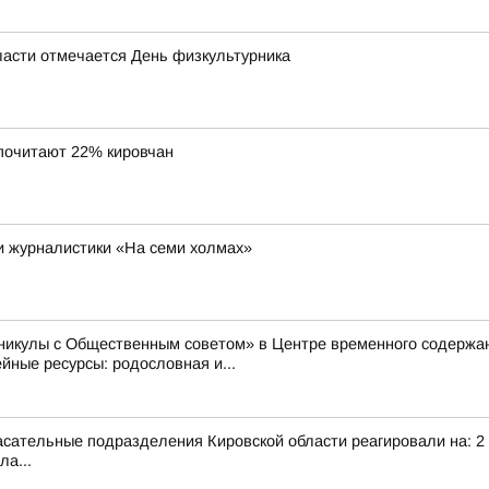
области отмечается День физкультурника
почитают 22% кировчан
 и журналистики «На семи холмах»
аникулы с Общественным советом» в Центре временного содер
ные ресурсы: родословная и...
сательные подразделения Кировской области реагировали на: 2 т
ла...