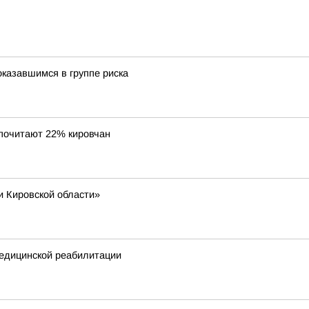
казавшимся в группе риска
дпочитают 22% кировчан
и Кировской области»
едицинской реабилитации