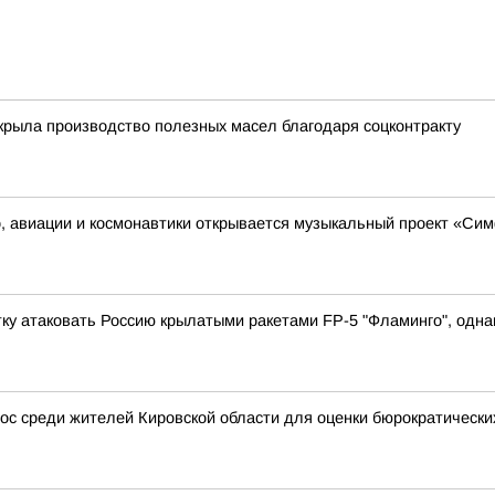
крыла производство полезных масел благодаря соцконтракту
о, авиации и космонавтики открывается музыкальный проект «Си
у атаковать Россию крылатыми ракетами FP-5 "Фламинго", однак
с среди жителей Кировской области для оценки бюрократически