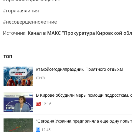
#горячаялиния
#несовершеннолетние
Источник:
Канал в МАКС "Прокуратура Кировской обл
ТОП
#такойсегодняпраздник. Приятного отдыха!
09:08
В Кирове обсудили меры помощи подросткам, о
12:16
"Сегодня Украина предприняла еще одну попытк
12:45