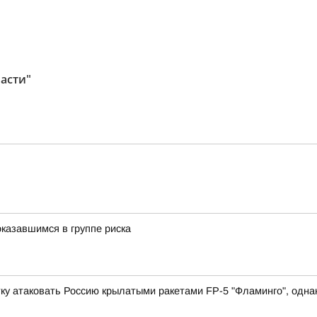
асти"
казавшимся в группе риска
у атаковать Россию крылатыми ракетами FP-5 "Фламинго", однако