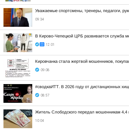
Уважаемые спортсмены, тренеры, педагоги, ру
09:34
В Кирово-Чепецкой ЦРБ развивается служба м
12:01
Кировчанка стала жертвой мошенников, покупа
09:08
#сводкаИТТ. В 2026 году от дистанционных хи
08:57
Житель Слободского передал мошенникам 4,4 
10:04