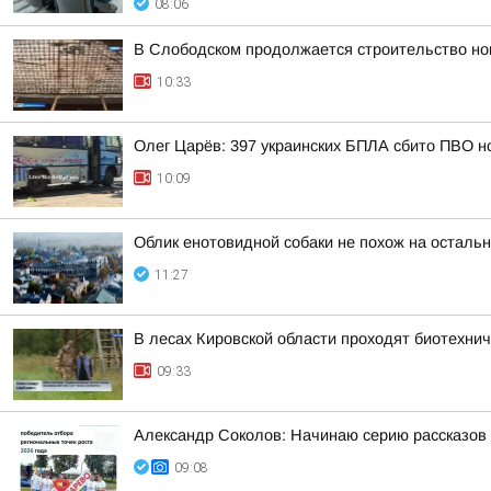
08:06
В Слободском продолжается строительство но
10:33
Олег Царёв: 397 украинских БПЛА сбито ПВО н
10:09
Облик енотовидной собаки не похож на осталь
11:27
В лесах Кировской области проходят биотехни
09:33
Александр Соколов: Начинаю серию рассказов 
09:08