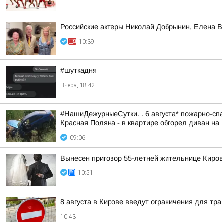
Российские актеры Николай Добрынин, Елена В
10:39
#шуткадня
Вчера, 18:42
#НашиДежурныеСутки. . 6 августа* пожарно-спа
Красная Поляна - в квартире обгорел диван на 
09:06
Вынесен приговор 55-летней жительнице Киров
10:51
8 августа в Кирове введут ограничения для тр
10:43