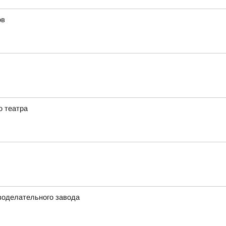
ов
о театра
езоделательного завода