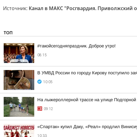
Источник:
Канал в МАКС "Росгвардия. Приволжский о
ТОП
#такойсегодняпраздник. Доброе утро!
08:15
В УМВД России по городу Кирову поступило за
10:05
На лыжероллерной трассе на улице Подгорной
09:12
«Спартак» купил Даку, «Реал» продлил Винис
10:33