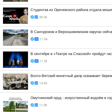
Студентка из Оричевского района отдала моше
09:06
В Санчурском и Верхошижемском округах сейча
11:04
В сентябре в «Театре на Спасской» пройдут га
11:02
Волго-Вятский монетный двор осваивает бере
10:46
Омутнинский пруд - искусственный водоём в го
11:09