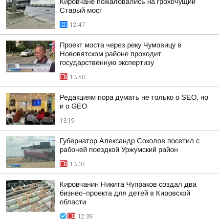
Кировчане пожаловались на грохочущий
Старый мост
12:47
Проект моста через реку Чумовицу в
Нововятском районе проходит
государственную экспертизу
13:50
Редакциям пора думать не только о SEO, но
и о GEO
13:19
Губернатор Александр Соколов посетил с
рабочей поездкой Уржумский район
13:07
Кировчанин Никита Чупраков создал два
бизнес–проекта для детей в Кировской
области
12:39