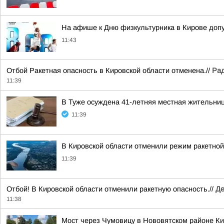
На афише к Дню физкультурника в Кирове допу
11:43
Отбой Ракетная опасность в Кировской области отменена.//
Рад
11:39
В Туже осуждена 41-летняя местная жительниц
11:39
В Кировской области отменили режим ракетной
11:39
Отбой! В Кировской области отменили ракетную опасность.//
Де
11:38
Мост через Чумовицу в Нововятском районе К