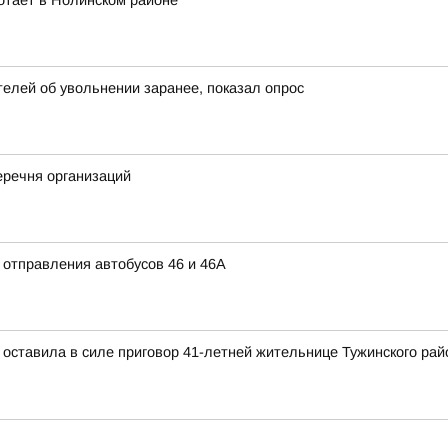
отает в Нолинском районе
елей об увольнении заранее, показал опрос
речня организаций
 отправления автобусов 46 и 46А
 оставила в силе приговор 41-летней жительнице Тужинского рай