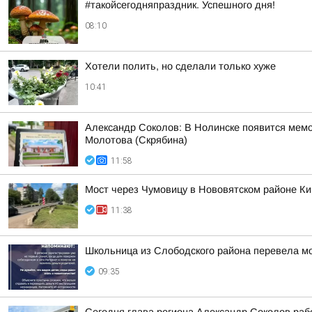
#такойсегодняпраздник. Успешного дня!
08:10
Хотели полить, но сделали только хуже
10:41
Александр Соколов: В Нолинске появится мем
Молотова (Скрябина)
11:58
Мост через Чумовицу в Нововятском районе К
11:38
Школьница из Слободского района перевела м
09:35