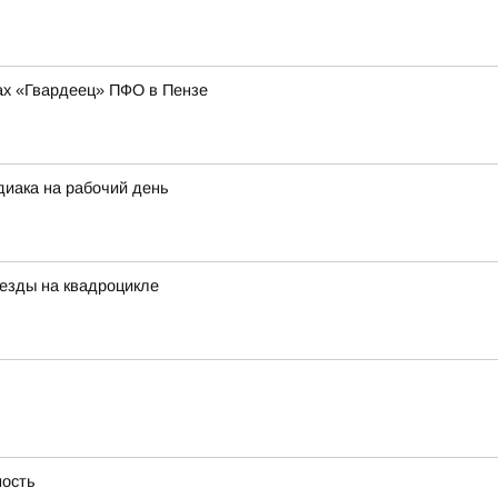
ах «Гвардеец» ПФО в Пензе
диака на рабочий день
езды на квадроцикле
ность