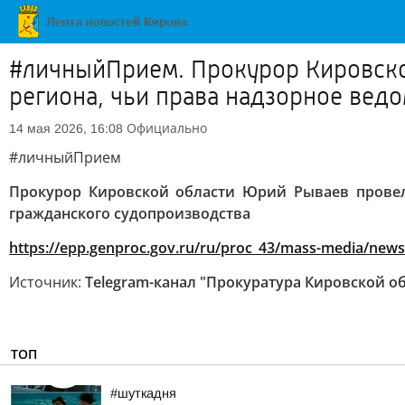
#личныйПрием. Прокурор Кировско
региона, чьи права надзорное вед
Официально
14 мая 2026, 16:08
#личныйПрием
Прокурор Кировской области Юрий Рываев провел
гражданского судопроизводства
https://epp.genproc.gov.ru/ru/proc_43/mass-media/new
Источник:
Telegram-канал "Прокуратура Кировской о
ТОП
#шуткадня