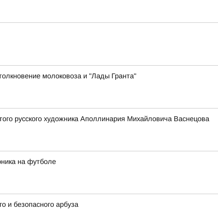
толкновение молоковоза и "Лады Гранта"
того русского художника Аполлинария Михайловича Васнецова
рника на футболе
о и безопасного арбуза