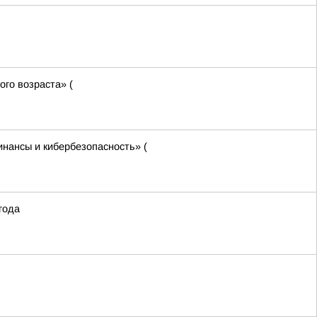
го возраста» (
нансы и кибербезопасность» (
года