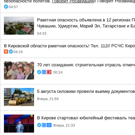
безопасности полетов.
Говорит Росавиация
//
Говорит Росавиац
04:57
Ракетная опасность объявлена в 12 регионах П
Чувашии, Удмуртии, Марий Эл, Татарстане и 
04:33
В Кировской области ракетная опасность! Тел. 112//
РСЧС Киро
04:15
70 лет созидания: строительная отрасль отме
00:24
5 августа силовики провели выемку документо
Вчера, 21:55
В Кирове стартовал юбилейный фестиваль теат
Вчера, 21:33