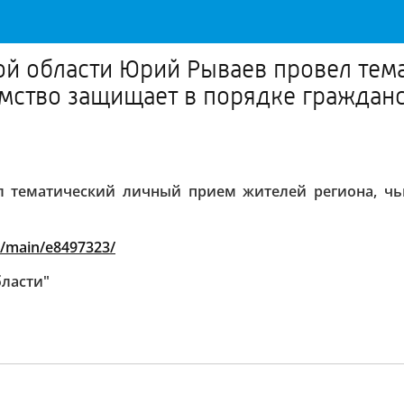
й области Юрий Рываев провел тем
омство защищает в порядке граждан
 тематический личный прием жителей региона, чь
s/main/e8497323/
бласти"