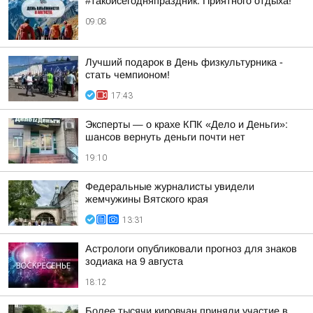
#такойсегодняпраздник. Приятного отдыха!
09:08
Лучший подарок в День физкультурника -
стать чемпионом!
17:43
Эксперты — о крахе КПК «Дело и Деньги»:
шансов вернуть деньги почти нет
19:10
Федеральные журналисты увидели
жемчужины Вятского края
13:31
Астрологи опубликовали прогноз для знаков
зодиака на 9 августа
18:12
Более тысячи кировчан приняли участие в