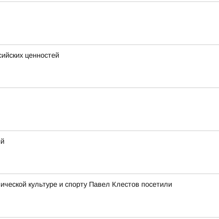
сийских ценностей
ий
ческой культуре и спорту Павел Клестов посетили