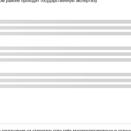
ом районе проходит государственную экспертизу
 соглашения на строительство трёх мусоросортировочных станц