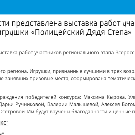
ти представлена выставка работ уча
игрушки «Полицейский Дядя Степа»
ыставка работ участников регионального этапа Всеросс
его региона. Игрушки, признанные лучшими в трех возр
сле занявших призовые места, сформирована тематичес
граждения победителей конкурса: Максима Кырова, Ул
арьи Ручниковой, Валерии Малышевой, Алексея Богом
Осетровой. Им будут вручены благодарности и ценные 
АКС"
и"