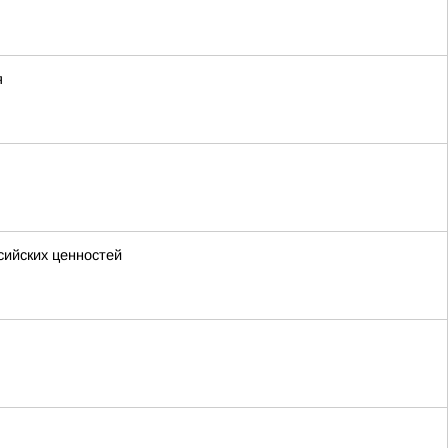
я
сийских ценностей