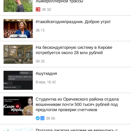
лыжероллерной трассы
09:30
#такойсегодняпраздник. Доброе утро!
08:15
На бескондукторную систему в Кирове
потребуется около 28 млн рублей
09:35
#шуткадня
Вчера, 18:42
Студентка из Оричевского района отдала
мошенникам почти 500 тысяч рублей под
предлогом проверки счетчиков
09:06
Полтора десятка человек не вернулись с