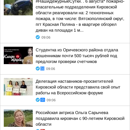
#НашиДежурныеСутки. . 6 августа* пожарно-
спасательные подразделения Кировской
области реагировали на: 2 техногенных
пожара, в том числе: Вятскополянский округ,
пгт Красная Поляна - в квартире обгорел
диван на площади 1 м...
09:06
Студентка из Оричевского района отдала
мошенникам почти 500 тысяч рублей под
предлогом проверки счетчиков
09:06
Делегация наставников-просветителей
Кировской области представила свой опыт
работы на Всероссийском форуме
09:06
Российская актриса Ольга Сарычева
поздравила кировчан с 90-летием Кировской
области