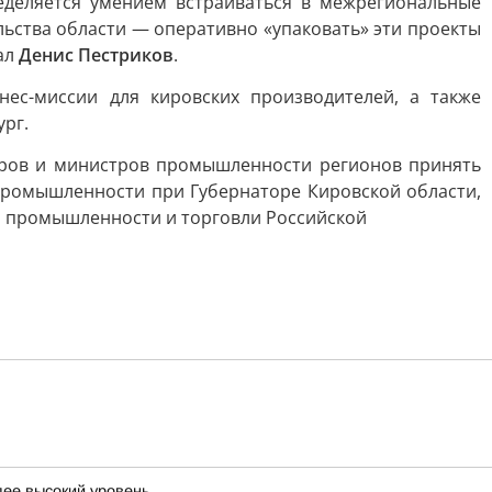
еделяется умением встраиваться в межрегиональные
льства области — оперативно «упаковать» эти проекты
ал
Денис Пестриков
.
нес-миссии для кировских производителей, а также
рг.
оров и министров промышленности регионов принять
промышленности при Губернаторе Кировской области,
ва промышленности и торговли Российской
лее высокий уровень