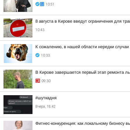
10:51
8 августа в Кирове введут ограничения для тр
10:43
К сожалению, в нашей области нередки случаи
10:33
В Кирове завершается первый этап ремонта л
09:30
#шуткадня
Вчера, 18:42
Фитнес-конкуренция: как локальному бизнесу 