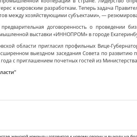
 промышленной кооперации в стране. Лидерство опр
ерес к кировским разработкам. Теперь задача Правите
актов между хозяйствующими субъектами», — резюмиров
 предварительная договоренность о проведении биз
омышленной выставки «ИННОПРОМ» в городе Екатеринбу
ровской области пригласил профильных Вице-Губернат
расширенном выездном заседания Совета по развитию 
о года с приглашением почетных гостей из Министерст
ласти"
тав женской команды готовится к новому сезону и выходу на бо