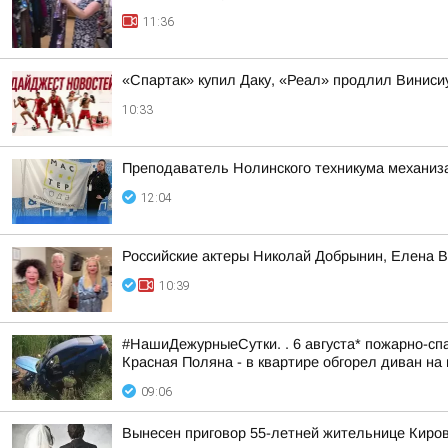
11:36
«Спартак» купил Даку, «Реал» продлил Винис
10:33
Преподаватель Нолинского техникума механизац
12:04
Российские актеры Николай Добрынин, Елена В
10:39
#НашиДежурныеСутки. . 6 августа* пожарно-спа
Красная Поляна - в квартире обгорел диван на 
09:06
Вынесен приговор 55-летней жительнице Киров