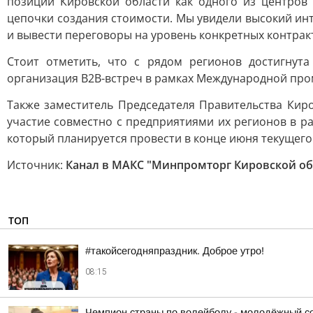
позиции Кировской области как одного из центров
цепочки создания стоимости. Мы увидели высокий инт
и вывести переговоры на уровень конкретных контр
Стоит отметить, что с рядом регионов достигнута
организация В2В-встреч в рамках Международной пр
Также заместитель Председателя Правительства Ки
участие совместно с предприятиями их регионов в 
который планируется провести в конце июня текущег
Источник:
Канал в МАКС "Минпромторг Кировской об
ТОП
#такойсегодняпраздник. Доброе утро!
08:15
Чемпион страны по волейболу - молодёжный сос