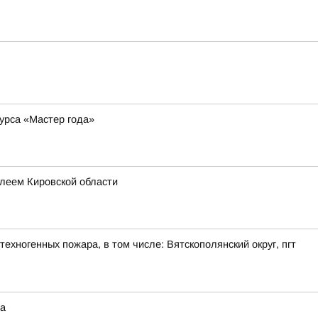
курса «Мастер года»
леем Кировской области
ехногенных пожара, в том числе: Вятскополянский округ, пгт
на