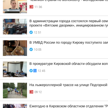
11:36
В администрации города состоялся первый сем
проекте «Вятские дворики», инициированном г
12:51
В УМВД России по городу Кирову поступило за
10:05
В прокуратуре Кировской области обсудили во
12:45
На лыжероллерной трассе на улице Подгорной
09:12
Ежегодно в Кировском областном отделении "Ро