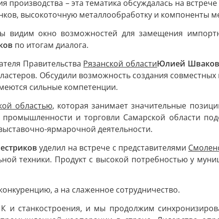
ия производства – эта тематика обсуждалась на встре
нков, высокоточную металлообработку и компоненты м
 мы видим окно возможностей для замещения импортн
ков
по итогам диалога.
дателя Правительства
Рязанской области
Юлией Швако
кластеров. Обсудили возможность создания совместных
 имеются сильные компетенции.
кой областью
, которая занимает значительные позици
р промышленности и торговли Самарской области под
 выставочно-ярмарочной деятельности.
Пестриков
уделил на встрече с представителями
Смолен
ьной техники. Продукт с высокой потребностью у муни
конкуренцию, а на слаженное сотрудничество.
К и станкостроения, и мы продолжим синхронизирова